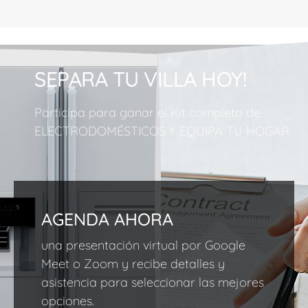
SEPARA TU VILLA HOY!
Participa para ganar el Kit completo de
ELECTRODOMÉSTICOS Y EQUIPA TU HOGAR.
AGENDA AHORA
una presentación virtual por Google
Meet o Zoom y recibe detalles y
asistencia para seleccionar las mejores
opciones.