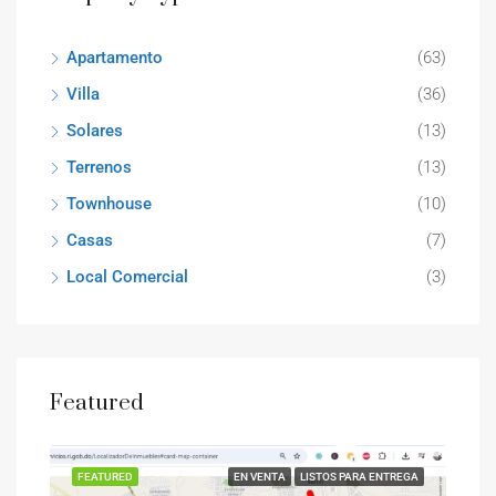
Apartamento
(63)
Villa
(36)
Solares
(13)
Terrenos
(13)
Townhouse
(10)
Casas
(7)
Local Comercial
(3)
Featured
REGA
FEATURED
EN VENTA
LISTOS PARA ENTREGA
FEA