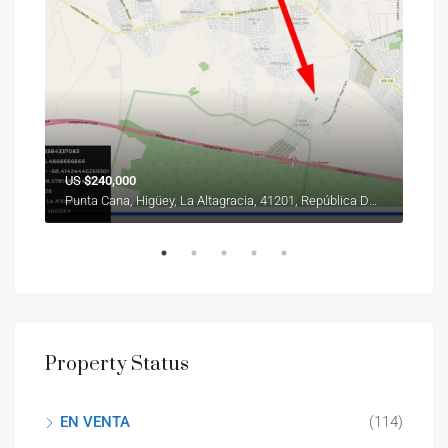
US
$240,000
Des
Punta Cana, Higüey, La Altagracia, 41201, República Dominicana
Vist
Property Status
EN VENTA
(114)