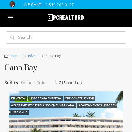
LIVE CHAT:
+1 849 266 6167
Home
Bávaro
Cana Bay
Cana Bay
Sort by:
Default Order
2 Properties
EN VENTA
LISTOS PARA ENTREGA
PRE CONSTRUCCION
FEATURED
APARTAMENTOS EN PLANOS EN PUNTA CANA
APARTAMENTOS LISTOS EN
PUNTA CANA