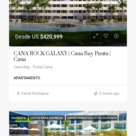
Desde US
$420,999
CANA ROCK GALAXY | Cana Bay Punta |
Cana
Cana Bay - Punta Cana
APARTAMENTO
Daniel Rodríguez
3 meses ago
EN VENTA
LISTOS PARA ENTREGA
APARTAMENTOS LISTOS EN PUNTA
FEATURED
CANA