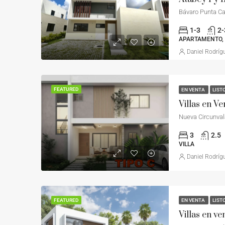
Bávaro Punta C
1-3
2-
APARTAMENTO, 
Daniel Rodríg
FEATURED
EN VENTA
LIST
Nueva Circunval
3
2.5
VILLA
Daniel Rodríg
FEATURED
EN VENTA
LIST