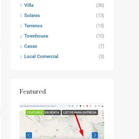
Villa
(36)
Solares
(13)
Terrenos
(13)
Townhouse
(10)
Casas
(7)
Local Comercial
(3)
Featured
ENTREGA
FEATURED
EN VENTA
LISTOS PARA ENTREGA
FEATURED
EN VE