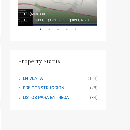
US
$240,000
Desde US
$111,
Punta Cana, Higüey, La Altagracia, 41201, República Dominicana
Vista Cana - Pu
Property Status
EN VENTA
(114)
PRE CONSTRUCCION
(78)
LISTOS PARA ENTREGA
(34)