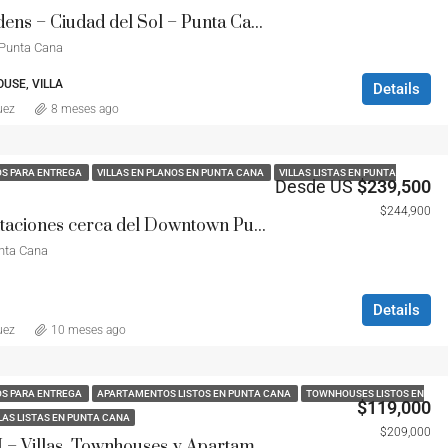
Sunset Gardens – Ciudad del Sol – Punta Cana
 Punta Cana
Desde US
$239,500
Costa Cana - Punta Cana
USE, VILLA
Details
uez
8 meses ago
OS PARA ENTREGA
VILLAS EN PLANOS EN PUNTA CANA
VILLAS LISTAS EN PUNTA
Desde US
$239,500
$244,900
Villas 3 habitaciones cerca del Downtown Punta Cana
nta Cana
Details
uez
10 meses ago
OS PARA ENTREGA
APARTAMENTOS LISTOS EN PUNTA CANA
TOWNHOUSES LISTOS EN
$119,000
LAS LISTAS EN PUNTA CANA
$209,000
Atabey I y II – Villas, Townhouses y Apartamentos