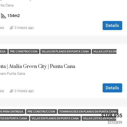
nta Cana
154
m2
Details
uez
3 meses ago
REGA
PRE CONSTRUCCION
VILLAS EN PLANOS EN PUNTA CANA
VILLAS LISTAS EN
nta | Atalía Green City | Punta Cana
ávaro Punta Cana
Details
uez
3 meses ago
FEATURED
EN VENTA
LISTOS PARA 
OS PARA ENTREGA
PRE CONSTRUCCION
TOWNHOUSES EN PLANOS EN PUNTA CANA
$108,955
TOS EN PUNTA CANA
VILLAS EN PLANOS EN PUNTA CANA
VILLAS LISTAS EN PUNTA
$253,859