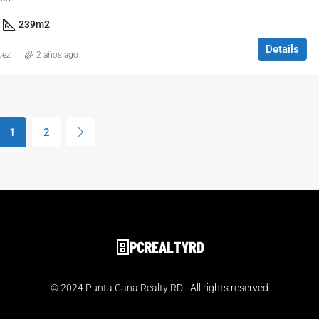
239
m2
Details
uez
2 años ago
1
2
© 2024 Punta Cana Realty RD - All rights reserved