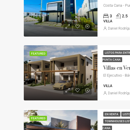
Costa Cana - Pu
3
2.5
VILLA
Daniel Rodríg
LISTOS PARA ENT
FEATURED
PUNTA CANA
Villas en Ve
El Ejecutivo - B
VILLA
Daniel Rodríg
EN VENTA
LIST
FEATURED
TOWNHOUSES LIS
CANA