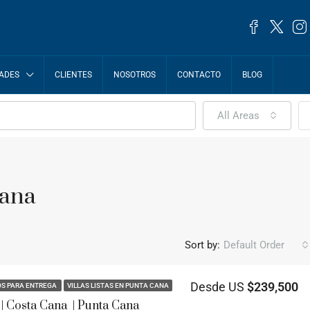
ADES
CLIENTES
NOSOTROS
CONTACTO
BLOG
All Areas
Cana
Sort by:
Default Order
Desde US
$239,500
OS PARA ENTREGA
VILLAS LISTAS EN PUNTA CANA
 | Costa Cana | Punta Cana