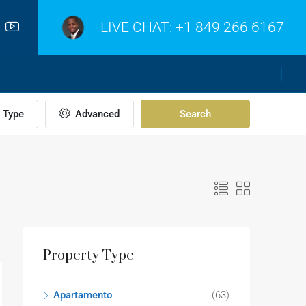
LIVE CHAT:
+1 849 266 6167
Type
Advanced
Search
Property Type
Apartamento
(63)