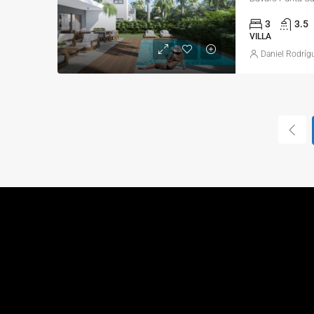
3
3.5
VILLA
Daniel Rodríg