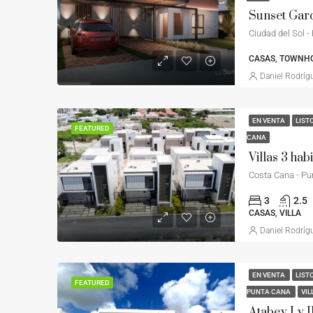
Ciudad del Sol -
CASAS, TOWNHO
Daniel Rodríg
EN VENTA
LIST
FEATURED
CANA
Costa Cana - Pu
3
2.5
CASAS, VILLA
Daniel Rodríg
EN VENTA
LIST
FEATURED
PUNTA CANA
VIL