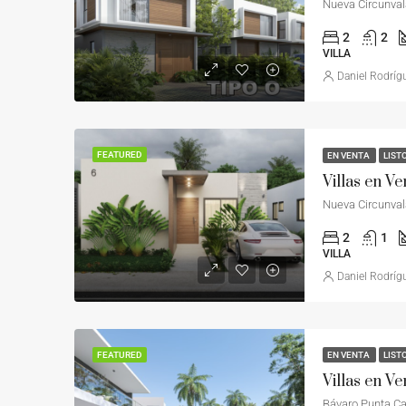
Nueva Circunval
2
2
VILLA
Daniel Rodríg
FEATURED
EN VENTA
LIST
Nueva Circunval
2
1
VILLA
Daniel Rodríg
FEATURED
EN VENTA
LIST
Bávaro Punta C