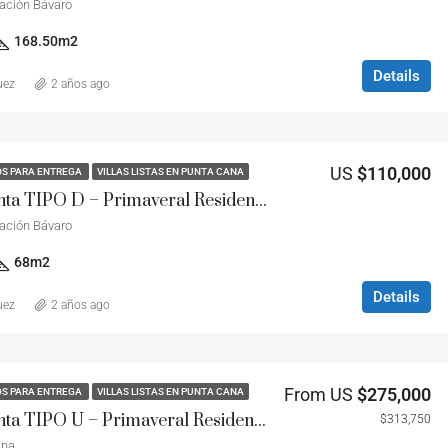
ación Bávaro
168.50
m2
Details
uez
2 años ago
US
$110,000
OS PARA ENTREGA
VILLAS LISTAS EN PUNTA CANA
Villas en Venta TIPO D – Primaveral Residence
ación Bávaro
68
m2
Details
uez
2 años ago
From US
$275,000
OS PARA ENTREGA
VILLAS LISTAS EN PUNTA CANA
Villas en Venta TIPO U – Primaveral Residence
$313,750
ana