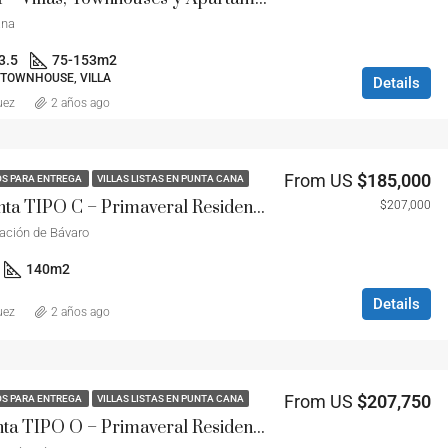
ana
3.5
75-153
m2
TOWNHOUSE, VILLA
Details
uez
2 años ago
From US
$185,000
OS PARA ENTREGA
VILLAS LISTAS EN PUNTA CANA
Villas en Venta TIPO C – Primaveral Residence
$207,000
ación de Bávaro
140
m2
Details
uez
2 años ago
From US
$207,750
OS PARA ENTREGA
VILLAS LISTAS EN PUNTA CANA
Villas en venta TIPO O – Primaveral Residence