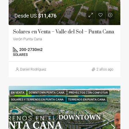
Desde US
$11,476
Solares en Venta – Valle del Sol – Punta Cana
Verón Punta Cana
200-2730
m2
SOLARES
Daniel Rodríguez
2 años ago
EN VENTA
DOWNTOWN PUNTA CANA
PROYECTOS CON CONFOTUR
FEATURED
SOLARES Y TERRENOS EN PUNTA CANA
TERRENOS EN PUNTA CANA