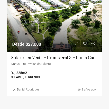
Desde
$27,000
Solares en Venta – Primaveral 3 – Punta Cana
Nueva Circunvalación Bávaro
225
m2
SOLARES, TERRENOS
Daniel Rodríguez
2 años ago