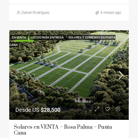
Daniel Rodríguez
4 meses ago
EN VENTA
LISTOS PARA ENTREGA
SOLARES Y TERRENOS EN PUNTA
FEATURED
CANA
Desde US
$28,500
Solares en VENTA – Rosa Palma – Punta
Cana