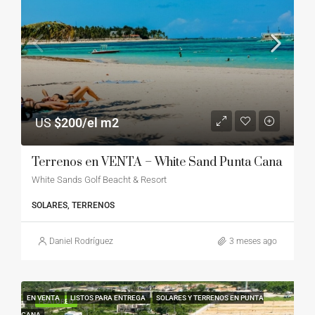
US
$200/el m2
Terrenos en VENTA – White Sand Punta Cana
White Sands Golf Beacht & Resort
SOLARES, TERRENOS
Daniel Rodríguez
3 meses ago
EN VENTA
LISTOS PARA ENTREGA
SOLARES Y TERRENOS EN PUNTA
FEATURED
CANA