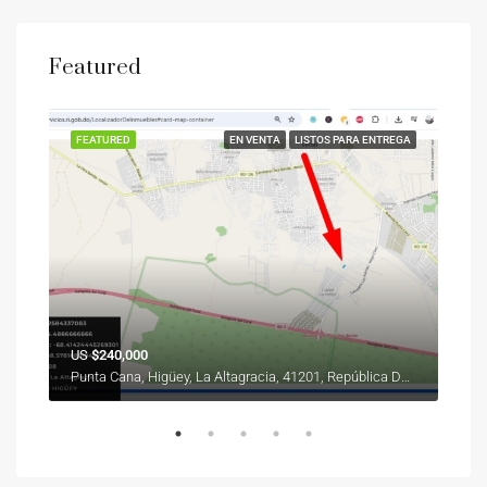
Featured
REGA
FEATURED
EN VENTA
LISTOS PARA ENTREGA
FEA
US
$240,000
Des
Punta Cana, Higüey, La Altagracia, 41201, República Dominicana
Vist