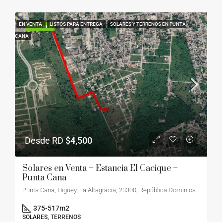
EN VENTA
LISTOS PARA ENTREGA
SOLARES Y TERRENOS EN PUNTA
FEATURED
CANA
Desde RD
$4,500
Solares en Venta – Estancia El Cacique –
Punta Cana
Punta Cana, Higüey, La Altagracia, 23300, República Dominicana
375-517
m2
SOLARES, TERRENOS