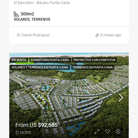
El Ejecutivo - Bávaro Punta Cana
300
m2
SOLARES, TERRENOS
Daniel Rodríguez
8 meses ago
EN VENTA
DOWNTOWN PUNTA CANA
PROYECTOS CON CONFOTUR
FEATURED
SOLARES Y TERRENOS EN PUNTA CANA
TERRENOS EN PUNTA CANA
From US
$92,685
$126,500