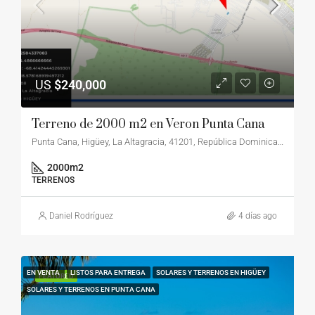
US
$240,000
Terreno de 2000 m2 en Veron Punta Cana
Punta Cana, Higüey, La Altagracia, 41201, República Dominicana
2000
m2
TERRENOS
Daniel Rodríguez
4 días ago
EN VENTA
LISTOS PARA ENTREGA
SOLARES Y TERRENOS EN HIGÜEY
FEATURED
SOLARES Y TERRENOS EN PUNTA CANA