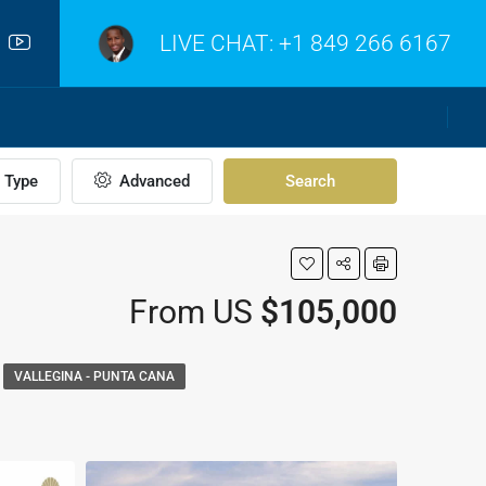
LIVE CHAT:
+1 849 266 6167
Type
Advanced
Search
From US
$105,000
VALLEGINA - PUNTA CANA