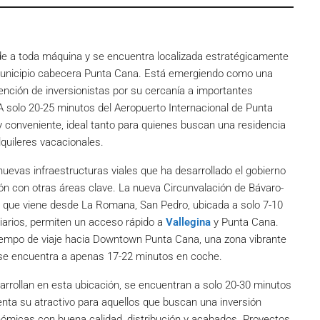
e a toda máquina y se encuentra localizada estratégicamente
l municipio cabecera Punta Cana. Está emergiendo como una
atención de inversionistas por su cercanía a importantes
 A solo 20-25 minutos del Aeropuerto Internacional de Punta
y conveniente, ideal tanto para quienes buscan una residencia
quileres vacacionales.
uevas infraestructuras viales que ha desarrollado el gobierno
ión con otras áreas clave. La nueva Circunvalación de Bávaro-
al que viene desde La Romana, San Pedro, ubicada a solo 7-10
iarios, permiten un acceso rápido a
Vallegina
y Punta Cana.
tiempo de viaje hacia Downtown Punta Cana, una zona vibrante
 se encuentra a apenas 17-22 minutos en coche.
arrollan en esta ubicación, se encuentran a solo 20-30 minutos
nta su atractivo para aquellos que buscan una inversión
onómicas con buena calidad, distribución y acabados. Proyectos