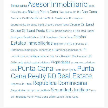
Asesor Inmobiliario
Inmbiliaria
Boca
Bávaro Punta Cana
Cap Cana
Chica Garden
Calculadora IPI RD
Certificación IPI
Certificado de Titulo
Certificado IPI
comprar
Cruise On Land
apartamento en punta cana
Crucero sobre tierra
Cruise On Land Punta Cana
Cómo pagar el IPI en línea
Daniel
Estafas
Rodriguez
David Collado
DGII
Downtown Punta Cana
Estafas Inmobiliarias
Exención IPI RD
Impuesto al
IPI
Patrimonio Inmobiliario
Impuestos al Patrimonio Inmobiliario
Jurisdiccion Inmobiliaria
Larimar City
Luis Abinader
Monto exento IPI
Propiedades
2026
perla global capital advisors
proyectos turísticos
Punta Cana
Punta
2025
Punta Cana Realty
Real Estate
Cana Realty RD
República Dominicana
Registro de Titulo
Seguridad Juridica
Seguridad en compra inmobiliaria
Titulo
de Propiedad
Verón
Vista Cana
White Sands Punta Cana