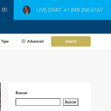
LIVE CHAT:
+1 849 266 6167
Type
Advanced
Search
Buscar
Buscar