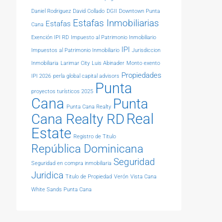
Daniel Rodriguez
David Collado
DGII
Downtown Punta
Estafas Inmobiliarias
Estafas
Cana
Exención IPI RD
Impuesto al Patrimonio Inmobiliario
IPI
Impuestos al Patrimonio Inmobiliario
Jurisdiccion
Inmobiliaria
Larimar City
Luis Abinader
Monto exento
Propiedades
IPI 2026
perla global capital advisors
Punta
proyectos turísticos 2025
Cana
Punta
Punta Cana Realty
Real
Cana Realty RD
Estate
Registro de Titulo
República Dominicana
Seguridad
Seguridad en compra inmobiliaria
Juridica
Titulo de Propiedad
Verón
Vista Cana
White Sands Punta Cana