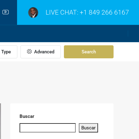
LIVE CHAT:
+1 849 266 6167
Type
Advanced
Search
Buscar
Buscar