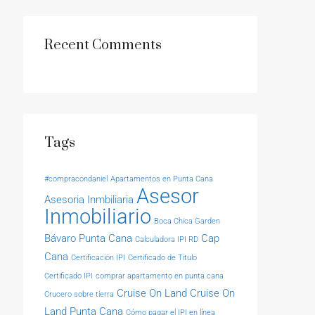
Recent Comments
Tags
#compracondaniel
Apartamentos en Punta Cana
Asesor
Asesoria Inmbiliaria
Inmobiliario
Boca Chica Garden
Bávaro Punta Cana
Cap
Calculadora IPI RD
Cana
Certificación IPI
Certificado de Titulo
Certificado IPI
comprar apartamento en punta cana
Cruise On Land
Cruise On
Crucero sobre tierra
Land Punta Cana
Cómo pagar el IPI en línea