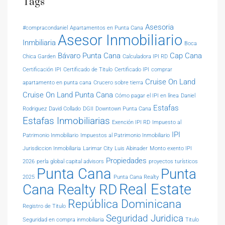
Tags
Asesoria
#compracondaniel
Apartamentos en Punta Cana
Asesor Inmobiliario
Inmbiliaria
Boca
Bávaro Punta Cana
Cap Cana
Chica Garden
Calculadora IPI RD
Certificación IPI
Certificado de Titulo
Certificado IPI
comprar
Cruise On Land
apartamento en punta cana
Crucero sobre tierra
Cruise On Land Punta Cana
Cómo pagar el IPI en línea
Daniel
Estafas
Rodriguez
David Collado
DGII
Downtown Punta Cana
Estafas Inmobiliarias
Exención IPI RD
Impuesto al
IPI
Patrimonio Inmobiliario
Impuestos al Patrimonio Inmobiliario
Jurisdiccion Inmobiliaria
Larimar City
Luis Abinader
Monto exento IPI
Propiedades
2026
perla global capital advisors
proyectos turísticos
Punta Cana
Punta
2025
Punta Cana Realty
Real Estate
Cana Realty RD
República Dominicana
Registro de Titulo
Seguridad Juridica
Seguridad en compra inmobiliaria
Titulo