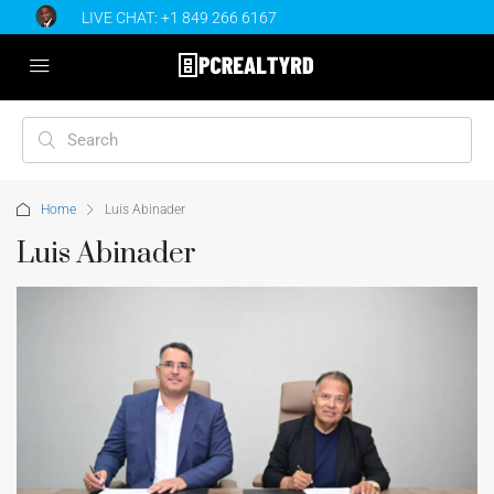
LIVE CHAT:
+1 849 266 6167
Home
Luis Abinader
Luis Abinader