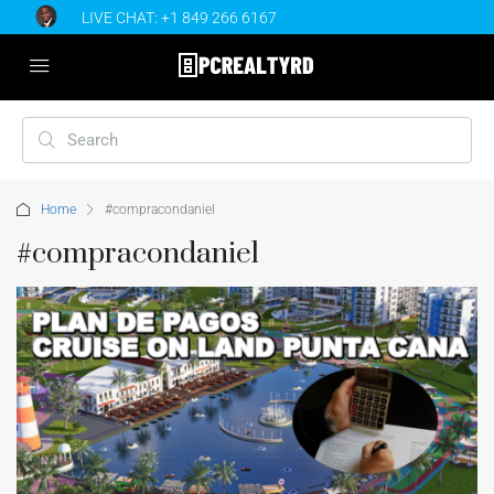
LIVE CHAT:
+1 849 266 6167
Home
#compracondaniel
#compracondaniel