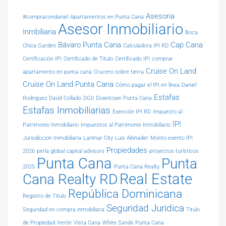
Asesoria
#compracondaniel
Apartamentos en Punta Cana
Asesor Inmobiliario
Inmbiliaria
Boca
Bávaro Punta Cana
Cap Cana
Chica Garden
Calculadora IPI RD
Certificación IPI
Certificado de Titulo
Certificado IPI
comprar
Cruise On Land
apartamento en punta cana
Crucero sobre tierra
Cruise On Land Punta Cana
Cómo pagar el IPI en línea
Daniel
Estafas
Rodriguez
David Collado
DGII
Downtown Punta Cana
Estafas Inmobiliarias
Exención IPI RD
Impuesto al
IPI
Patrimonio Inmobiliario
Impuestos al Patrimonio Inmobiliario
Jurisdiccion Inmobiliaria
Larimar City
Luis Abinader
Monto exento IPI
Propiedades
2026
perla global capital advisors
proyectos turísticos
Punta Cana
Punta
2025
Punta Cana Realty
Real Estate
Cana Realty RD
República Dominicana
Registro de Titulo
Seguridad Juridica
Seguridad en compra inmobiliaria
Titulo
de Propiedad
Verón
Vista Cana
White Sands Punta Cana