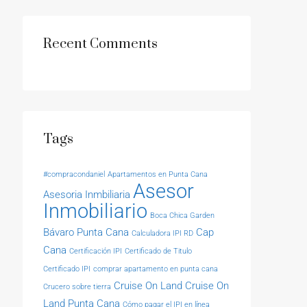
Recent Comments
Tags
#compracondaniel
Apartamentos en Punta Cana
Asesor
Asesoria Inmbiliaria
Inmobiliario
Boca Chica Garden
Bávaro Punta Cana
Cap
Calculadora IPI RD
Cana
Certificación IPI
Certificado de Titulo
Certificado IPI
comprar apartamento en punta cana
Cruise On Land
Cruise On
Crucero sobre tierra
Land Punta Cana
Cómo pagar el IPI en línea