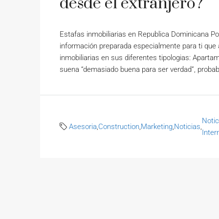
desde el extranjero?
Estafas inmobiliarias en Republica Dominicana 
información preparada especialmente para ti que
inmobiliarias en sus diferentes tipologias: Aparta
suena “demasiado buena para ser verdad”, probabl
Notic
Asesoria
,
Construction
,
Marketing
,
Noticias
,
Inter