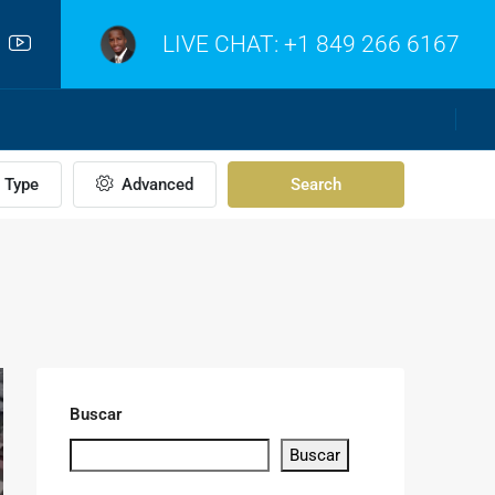
LIVE CHAT:
+1 849 266 6167
Type
Advanced
Search
Buscar
Buscar