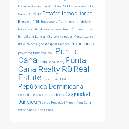
Daniel Rodriguez
David Collado
DGII
Downtown Punta
Estafas Inmobiliarias
Estafas
Cana
Exención IPI RD
Impuesto al Patrimonio Inmobiliario
IPI
Impuestos al Patrimonio Inmobiliario
Jurisdiccion
Inmobiliaria
Larimar City
Luis Abinader
Monto exento
Propiedades
IPI 2026
perla global capital advisors
Punta
proyectos turísticos 2025
Cana
Punta
Punta Cana Realty
Real
Cana Realty RD
Estate
Registro de Titulo
República Dominicana
Seguridad
Seguridad en compra inmobiliaria
Juridica
Titulo de Propiedad
Verón
Vista Cana
White Sands Punta Cana