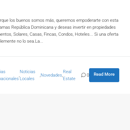
Porque los buenos somos más, queremos empoderarte con esta
 amas República Dominicana y deseas invertir en propiedades
mentos, Solares, Casas, Fincas, Condos, Hoteles... Si una oferta
emente no lo sea.La...
ias
Noticias
Real
Read More
,
,
Novedades
,
0
nacionales
Locales
Estate