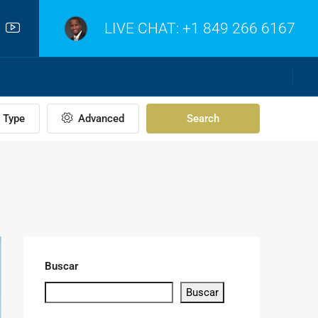
LIVE CHAT:
+1 849 266 6167
Type
Advanced
Search
Buscar
Buscar