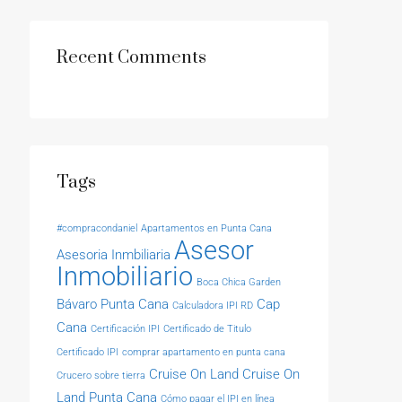
Recent Comments
Tags
#compracondaniel
Apartamentos en Punta Cana
Asesor
Asesoria Inmbiliaria
Inmobiliario
Boca Chica Garden
Bávaro Punta Cana
Cap
Calculadora IPI RD
Cana
Certificación IPI
Certificado de Titulo
Certificado IPI
comprar apartamento en punta cana
Cruise On Land
Cruise On
Crucero sobre tierra
Land Punta Cana
Cómo pagar el IPI en línea