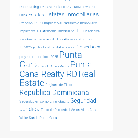
Daniel Rodriguez
David Collado
DGII
Downtown Punta
Estafas Inmobiliarias
Estafas
Cana
Exención IPI RD
Impuesto al Patrimonio Inmobiliario
IPI
Impuestos al Patrimonio Inmobiliario
Jurisdiccion
Inmobiliaria
Larimar City
Luis Abinader
Monto exento
Propiedades
IPI 2026
perla global capital advisors
Punta
proyectos turísticos 2025
Cana
Punta
Punta Cana Realty
Real
Cana Realty RD
Estate
Registro de Titulo
República Dominicana
Seguridad
Seguridad en compra inmobiliaria
Juridica
Titulo de Propiedad
Verón
Vista Cana
White Sands Punta Cana