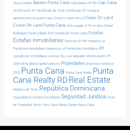
Bávaro Punta Cana
Cap Cana
Chica Garden
Calculadora IPI RD
Certificación IPI
Certificado de Titulo
Certificado IPI
comprar
Cruise On Land
apartamento en punta cana
Crucero sobre tierra
Cruise On Land Punta Cana
Cómo pagar el IPI en línea
Daniel
Estafas
Rodriguez
David Collado
DGII
Downtown Punta Cana
Estafas Inmobiliarias
Exención IPI RD
Impuesto al
IPI
Patrimonio Inmobiliario
Impuestos al Patrimonio Inmobiliario
Jurisdiccion Inmobiliaria
Larimar City
Luis Abinader
Monto exento IPI
Propiedades
2026
perla global capital advisors
proyectos turísticos
Punta Cana
Punta
2025
Punta Cana Realty
Real Estate
Cana Realty RD
República Dominicana
Registro de Titulo
Seguridad Juridica
Seguridad en compra inmobiliaria
Titulo
de Propiedad
Verón
Vista Cana
White Sands Punta Cana