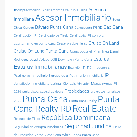
Asesoria
#compracondaniel
Apartamentos en Punta Cana
Asesor Inmobiliario
Inmbiliaria
Boca
Bávaro Punta Cana
Cap Cana
Chica Garden
Calculadora IPI RD
Certificación IPI
Certificado de Titulo
Certificado IPI
comprar
Cruise On Land
apartamento en punta cana
Crucero sobre tierra
Cruise On Land Punta Cana
Cómo pagar el IPI en línea
Daniel
Estafas
Rodriguez
David Collado
DGII
Downtown Punta Cana
Estafas Inmobiliarias
Exención IPI RD
Impuesto al
IPI
Patrimonio Inmobiliario
Impuestos al Patrimonio Inmobiliario
Jurisdiccion Inmobiliaria
Larimar City
Luis Abinader
Monto exento IPI
Propiedades
2026
perla global capital advisors
proyectos turísticos
Punta Cana
Punta
2025
Punta Cana Realty
Real Estate
Cana Realty RD
República Dominicana
Registro de Titulo
Seguridad Juridica
Seguridad en compra inmobiliaria
Titulo
de Propiedad
Verón
Vista Cana
White Sands Punta Cana