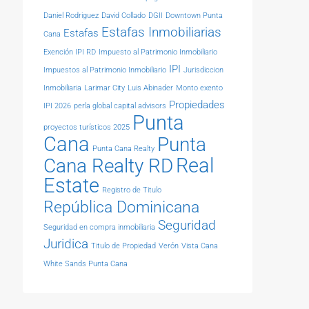
Daniel Rodriguez
David Collado
DGII
Downtown Punta
Estafas Inmobiliarias
Estafas
Cana
Exención IPI RD
Impuesto al Patrimonio Inmobiliario
IPI
Impuestos al Patrimonio Inmobiliario
Jurisdiccion
Inmobiliaria
Larimar City
Luis Abinader
Monto exento
Propiedades
IPI 2026
perla global capital advisors
Punta
proyectos turísticos 2025
Cana
Punta
Punta Cana Realty
Real
Cana Realty RD
Estate
Registro de Titulo
República Dominicana
Seguridad
Seguridad en compra inmobiliaria
Juridica
Titulo de Propiedad
Verón
Vista Cana
White Sands Punta Cana