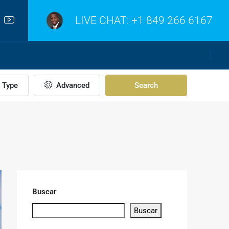
LIVE CHAT:
+1 849 266 6167
Type
Advanced
Search
Buscar
Buscar