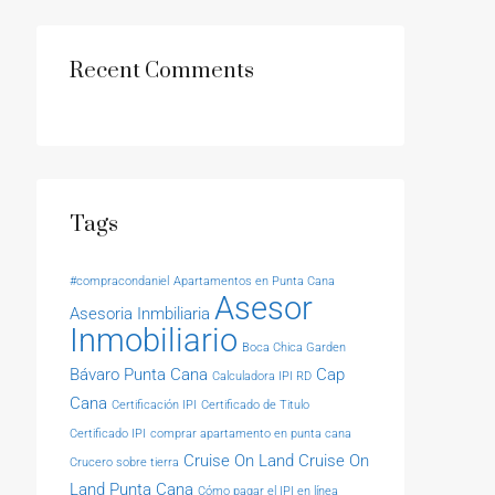
Recent Comments
Tags
#compracondaniel
Apartamentos en Punta Cana
Asesor
Asesoria Inmbiliaria
Inmobiliario
Boca Chica Garden
Bávaro Punta Cana
Cap
Calculadora IPI RD
Cana
Certificación IPI
Certificado de Titulo
Certificado IPI
comprar apartamento en punta cana
Cruise On Land
Cruise On
Crucero sobre tierra
Land Punta Cana
Cómo pagar el IPI en línea